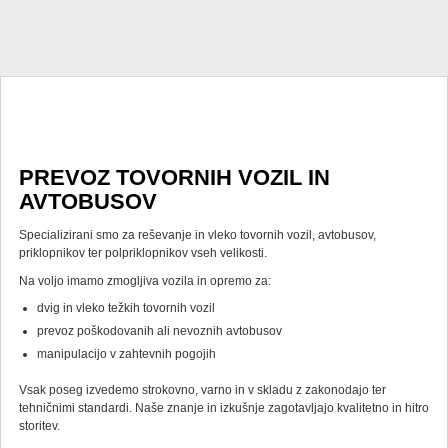
PREVOZ TOVORNIH VOZIL IN
AVTOBUSOV
Specializirani smo za reševanje in vleko tovornih vozil, avtobusov,
priklopnikov ter polpriklopnikov vseh velikosti.
Na voljo imamo zmogljiva vozila in opremo za:
dvig in vleko težkih tovornih vozil
prevoz poškodovanih ali nevoznih avtobusov
manipulacijo v zahtevnih pogojih
Vsak poseg izvedemo strokovno, varno in v skladu z zakonodajo ter
tehničnimi standardi. Naše znanje in izkušnje zagotavljajo kvalitetno in hitro
storitev.